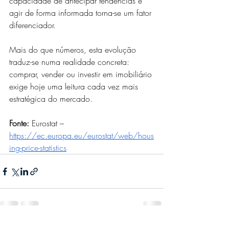
capacidade de antecipar tendências e 
agir de forma informada torna-se um fator 
diferenciador.
Mais do que números, esta evolução 
traduz-se numa realidade concreta: 
comprar, vender ou investir em imobiliário 
exige hoje uma leitura cada vez mais 
estratégica do mercado.
Fonte:
 Eurostat – 
https://ec.europa.eu/eurostat/web/hous
ing-price-statistics