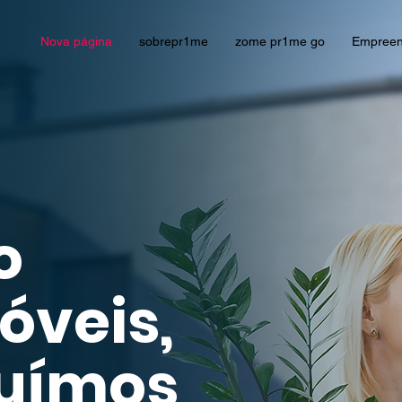
Nova página
sobrepr1me
zome pr1me go
Empreen
o
óveis,
ruímos