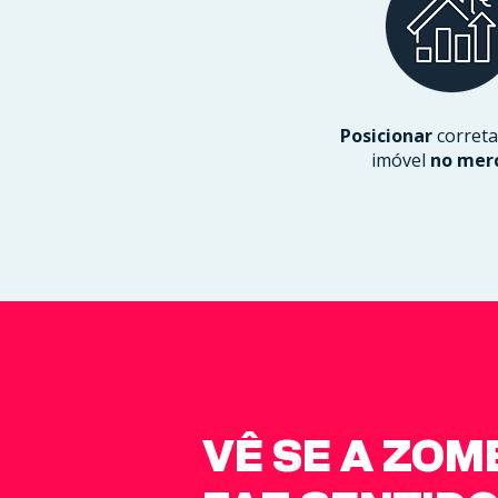
Posicionar
corret
imóvel
no mer
VÊ SE A ZOM