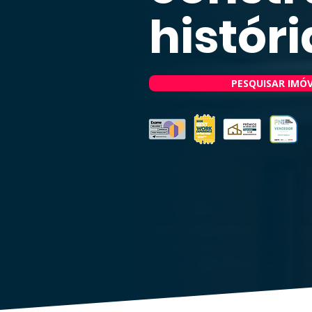
históri
PESQUISAR IMÓV