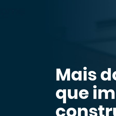
Mais d
que im
const