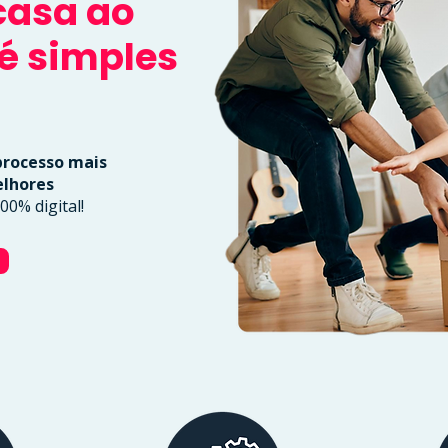
casa ao
é simples
rocesso mais
elhores
0% digital!