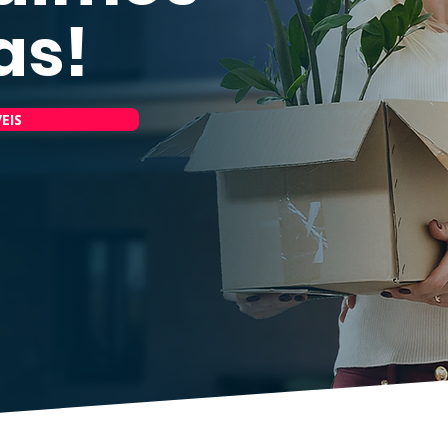
as!
EIS