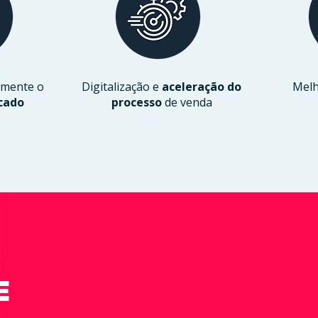
amente o
Digitalização e
aceleração do
Mel
cado
processo
de venda
E