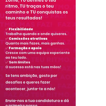
Zome, TU defines o teu
ritmo, TU traças o teu
caminho e TU conquistas os
teus resultados!
✅
Flexibilidade
Trabalha quando e onde quiseres.
✅
Comissões atrativas
Quanto mais fazes, mais ganhas.
✅
Formação e apoio
Cresce com uma equipa experiente
ao teu lado.
✅
Sem limites
O sucesso está nas tuas mãos!
Se tens ambição, gosto por
desafios e queres fazer
acontecer, junta-te a nós!
Envia-nos a tua candidatura e dá
o primeiro passo.